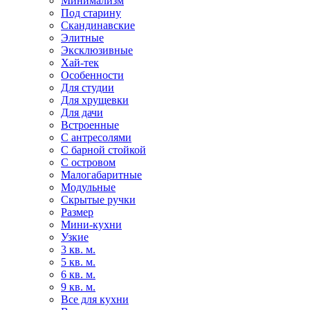
Минимализм
Под старину
Скандинавские
Элитные
Эксклюзивные
Хай-тек
Особенности
Для студии
Для хрущевки
Для дачи
Встроенные
С антресолями
С барной стойкой
С островом
Малогабаритные
Модульные
Скрытые ручки
Размер
Мини-кухни
Узкие
3 кв. м.
5 кв. м.
6 кв. м.
9 кв. м.
Все для кухни