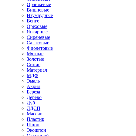
Оранжевые
Вишневые
Изумрудные
Венге
Ореховые
Янтарные
Сиреневые
Салатовые
Фиолетовые
Мятные
Золотые
Синие
Материал
МДФ
Эмаль
Акрил
Береза
Дерево
Дуб
ЛДСП
Массив
Пластик
Шпон
Экошпон
С патиной