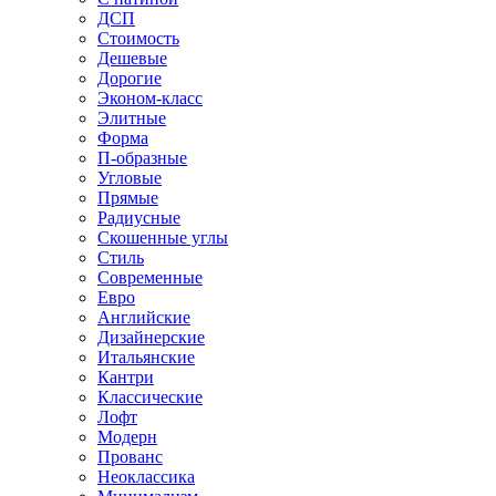
ДСП
Стоимость
Дешевые
Дорогие
Эконом-класс
Элитные
Форма
П-образные
Угловые
Прямые
Радиусные
Скошенные углы
Стиль
Современные
Евро
Английские
Дизайнерские
Итальянские
Кантри
Классические
Лофт
Модерн
Прованс
Неоклассика