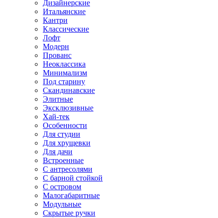
Дизайнерские
Итальянские
Кантри
Классические
Лофт
Модерн
Прованс
Неоклассика
Минимализм
Под старину
Скандинавские
Элитные
Эксклюзивные
Хай-тек
Особенности
Для студии
Для хрущевки
Для дачи
Встроенные
С антресолями
С барной стойкой
С островом
Малогабаритные
Модульные
Скрытые ручки