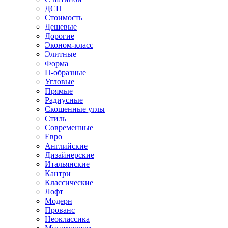
ДСП
Стоимость
Дешевые
Дорогие
Эконом-класс
Элитные
Форма
П-образные
Угловые
Прямые
Радиусные
Скошенные углы
Стиль
Современные
Евро
Английские
Дизайнерские
Итальянские
Кантри
Классические
Лофт
Модерн
Прованс
Неоклассика