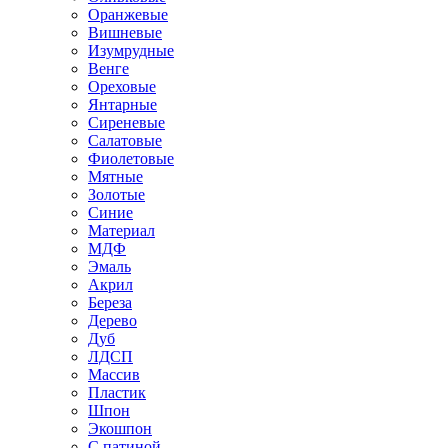
Оранжевые
Вишневые
Изумрудные
Венге
Ореховые
Янтарные
Сиреневые
Салатовые
Фиолетовые
Мятные
Золотые
Синие
Материал
МДФ
Эмаль
Акрил
Береза
Дерево
Дуб
ЛДСП
Массив
Пластик
Шпон
Экошпон
С патиной