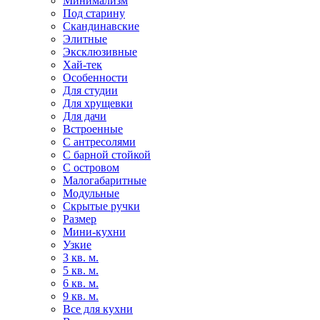
Минимализм
Под старину
Скандинавские
Элитные
Эксклюзивные
Хай-тек
Особенности
Для студии
Для хрущевки
Для дачи
Встроенные
С антресолями
С барной стойкой
С островом
Малогабаритные
Модульные
Скрытые ручки
Размер
Мини-кухни
Узкие
3 кв. м.
5 кв. м.
6 кв. м.
9 кв. м.
Все для кухни