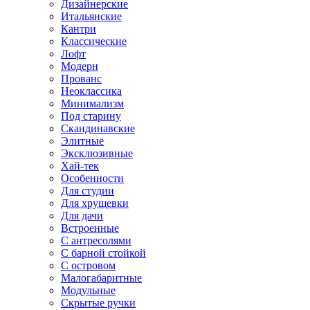
Дизайнерские
Итальянские
Кантри
Классические
Лофт
Модерн
Прованс
Неоклассика
Минимализм
Под старину
Скандинавские
Элитные
Эксклюзивные
Хай-тек
Особенности
Для студии
Для хрущевки
Для дачи
Встроенные
С антресолями
С барной стойкой
С островом
Малогабаритные
Модульные
Скрытые ручки