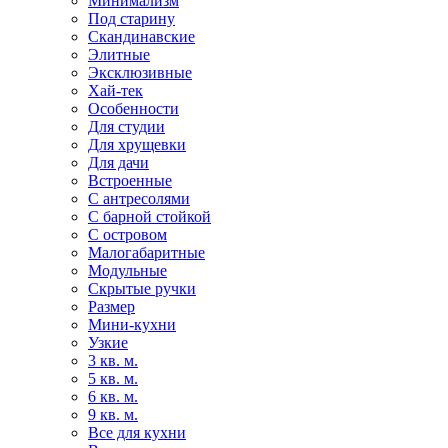
Минимализм
Под старину
Скандинавские
Элитные
Эксклюзивные
Хай-тек
Особенности
Для студии
Для хрущевки
Для дачи
Встроенные
С антресолями
С барной стойкой
С островом
Малогабаритные
Модульные
Скрытые ручки
Размер
Мини-кухни
Узкие
3 кв. м.
5 кв. м.
6 кв. м.
9 кв. м.
Все для кухни