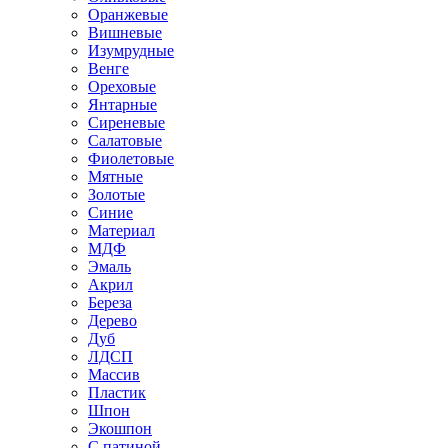
Оранжевые
Вишневые
Изумрудные
Венге
Ореховые
Янтарные
Сиреневые
Салатовые
Фиолетовые
Мятные
Золотые
Синие
Материал
МДФ
Эмаль
Акрил
Береза
Дерево
Дуб
ЛДСП
Массив
Пластик
Шпон
Экошпон
С патиной