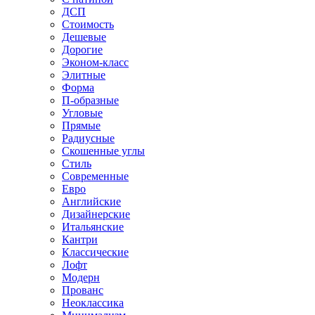
ДСП
Стоимость
Дешевые
Дорогие
Эконом-класс
Элитные
Форма
П-образные
Угловые
Прямые
Радиусные
Скошенные углы
Стиль
Современные
Евро
Английские
Дизайнерские
Итальянские
Кантри
Классические
Лофт
Модерн
Прованс
Неоклассика