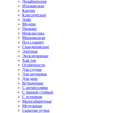
Дизайнерские
Итальянские
Кантри
Классические
Лофт
Модерн
Прованс
Неоклассика
Минимализм
Под старину
Скандинавские
Элитные
Эксклюзивные
Хай-тек
Особенности
Для студии
Для хрущевки
Для дачи
Встроенные
С антресолями
С барной стойкой
С островом
Малогабаритные
Модульные
Скрытые ручки