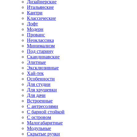
Дизайнерские
Итальянские
Кантри
Классические
Лофт
Модерн
Прованс
Неоклассика
Минимализм
Под старину
Скандинавские
Элитные
Эксклюзивные
Хай-тек
Особенности
Для студии
Для хрущевки
Для дачи
Встроенные
С антресолями
С барной стойкой
С островом
Малогабаритные
Модульные
Скрытые ручки