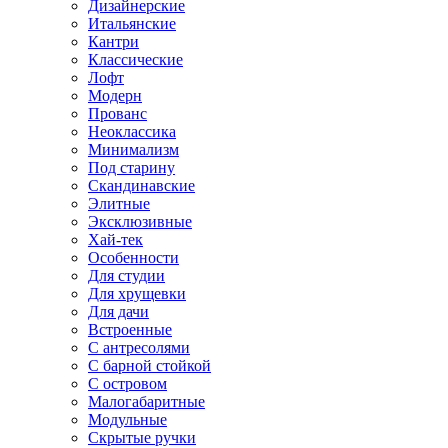
Дизайнерские
Итальянские
Кантри
Классические
Лофт
Модерн
Прованс
Неоклассика
Минимализм
Под старину
Скандинавские
Элитные
Эксклюзивные
Хай-тек
Особенности
Для студии
Для хрущевки
Для дачи
Встроенные
С антресолями
С барной стойкой
С островом
Малогабаритные
Модульные
Скрытые ручки