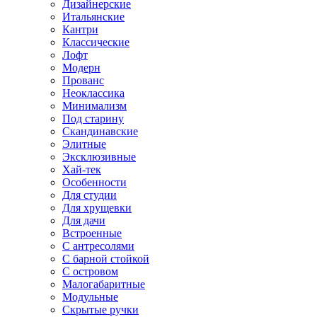
Дизайнерские
Итальянские
Кантри
Классические
Лофт
Модерн
Прованс
Неоклассика
Минимализм
Под старину
Скандинавские
Элитные
Эксклюзивные
Хай-тек
Особенности
Для студии
Для хрущевки
Для дачи
Встроенные
С антресолями
С барной стойкой
С островом
Малогабаритные
Модульные
Скрытые ручки