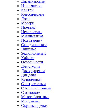
Дизайнерские
Итальянские
Кантри
Классические
Лофт
Модерн
Прованс
Неоклассика
Минимализм
Под старину
Скандинавские
Элитные
Эксклюзивные
Хай-тек
Особенности
Для студии
Для хрущевки
Для дачи
Встроенные
С антресолями
С барной стойкой
С островом
Малогабаритные
Модульные
Скрытые ручки