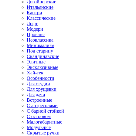
Дизайнерские
Итальянские
Кантри
Классические
Лофт
Модерн
Прованс
Неоклассика
Минимализм
Под старину
Скандинавские
Элитные
Эксклюзивные
Хай-тек
Особенности
Для студии
Для хрущевки
Для дачи
Встроенные
С антресолями
С барной стойкой
С островом
Малогабаритные
Модульные
Скрытые ручки