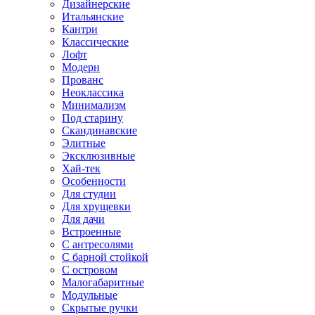
Дизайнерские
Итальянские
Кантри
Классические
Лофт
Модерн
Прованс
Неоклассика
Минимализм
Под старину
Скандинавские
Элитные
Эксклюзивные
Хай-тек
Особенности
Для студии
Для хрущевки
Для дачи
Встроенные
С антресолями
С барной стойкой
С островом
Малогабаритные
Модульные
Скрытые ручки