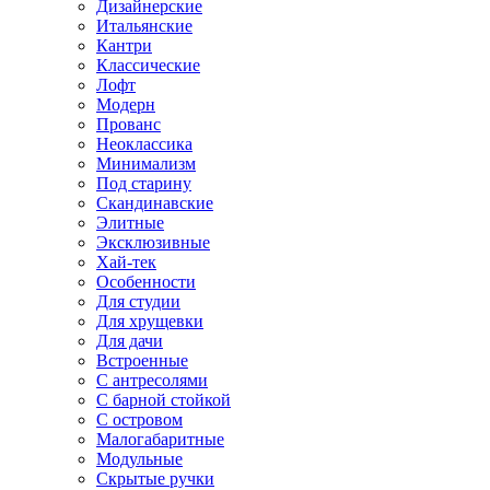
Дизайнерские
Итальянские
Кантри
Классические
Лофт
Модерн
Прованс
Неоклассика
Минимализм
Под старину
Скандинавские
Элитные
Эксклюзивные
Хай-тек
Особенности
Для студии
Для хрущевки
Для дачи
Встроенные
С антресолями
С барной стойкой
С островом
Малогабаритные
Модульные
Скрытые ручки