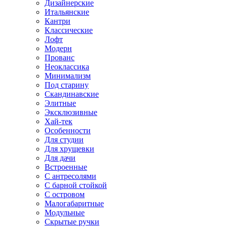
Дизайнерские
Итальянские
Кантри
Классические
Лофт
Модерн
Прованс
Неоклассика
Минимализм
Под старину
Скандинавские
Элитные
Эксклюзивные
Хай-тек
Особенности
Для студии
Для хрущевки
Для дачи
Встроенные
С антресолями
С барной стойкой
С островом
Малогабаритные
Модульные
Скрытые ручки