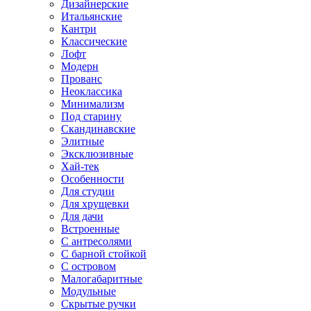
Дизайнерские
Итальянские
Кантри
Классические
Лофт
Модерн
Прованс
Неоклассика
Минимализм
Под старину
Скандинавские
Элитные
Эксклюзивные
Хай-тек
Особенности
Для студии
Для хрущевки
Для дачи
Встроенные
С антресолями
С барной стойкой
С островом
Малогабаритные
Модульные
Скрытые ручки