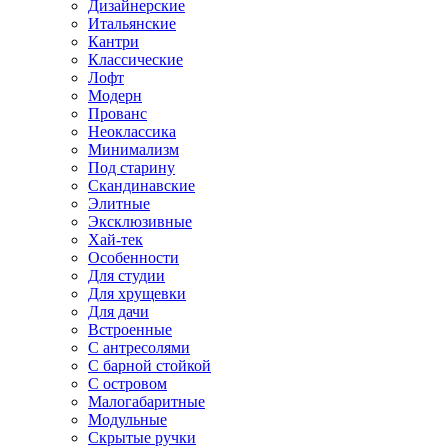
Дизайнерские
Итальянские
Кантри
Классические
Лофт
Модерн
Прованс
Неоклассика
Минимализм
Под старину
Скандинавские
Элитные
Эксклюзивные
Хай-тек
Особенности
Для студии
Для хрущевки
Для дачи
Встроенные
С антресолями
С барной стойкой
С островом
Малогабаритные
Модульные
Скрытые ручки