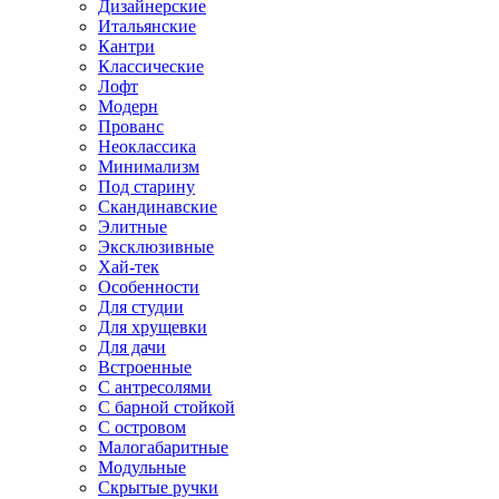
Дизайнерские
Итальянские
Кантри
Классические
Лофт
Модерн
Прованс
Неоклассика
Минимализм
Под старину
Скандинавские
Элитные
Эксклюзивные
Хай-тек
Особенности
Для студии
Для хрущевки
Для дачи
Встроенные
С антресолями
С барной стойкой
С островом
Малогабаритные
Модульные
Скрытые ручки