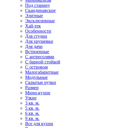
Минимализм
Под старину
Скандинавские
Элитные
Эксклюзивные
Хай-тек
Особенности
Для студии
Для хрущевки
Для дачи
Встроенные
С антресолями
С барной стойкой
С островом
Малогабаритные
Модульные
Скрытые ручки
Размер
Мини-кухни
Узкие
3 кв. м.
5 кв. м.
6 кв. м.
9 кв. м.
Все для кухни