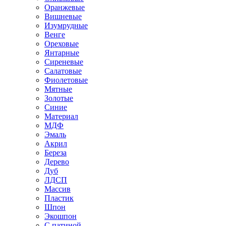
Оранжевые
Вишневые
Изумрудные
Венге
Ореховые
Янтарные
Сиреневые
Салатовые
Фиолетовые
Мятные
Золотые
Синие
Материал
МДФ
Эмаль
Акрил
Береза
Дерево
Дуб
ЛДСП
Массив
Пластик
Шпон
Экошпон
С патиной