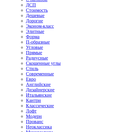
ДСП
Стоимость
Дешевые
Дорогие
Эконом-класс
Элитные
Форма
П-образные
Угловые
Прямые
Радиусные
Скошенные углы
Стиль
Современные
Евро
Английские
Дизайнерские
Итальянские
Кантри
Классические
Лофт
Модерн
Прованс
Неоклассика