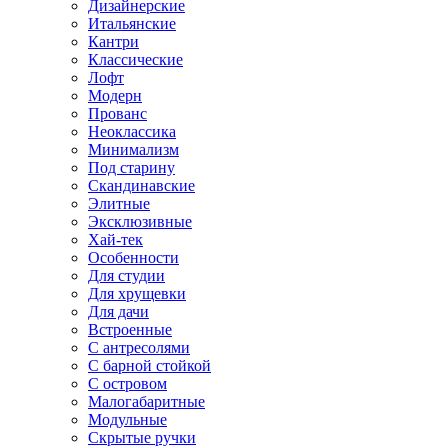
Дизайнерские
Итальянские
Кантри
Классические
Лофт
Модерн
Прованс
Неоклассика
Минимализм
Под старину
Скандинавские
Элитные
Эксклюзивные
Хай-тек
Особенности
Для студии
Для хрущевки
Для дачи
Встроенные
С антресолями
С барной стойкой
С островом
Малогабаритные
Модульные
Скрытые ручки