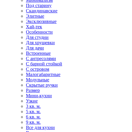
Минимализм
Под старину
Скандинавские
Элитные
Эксклюзивные
Хай-тек
Особенности
Для студии
Для хрущевки
Для дачи
Встроенные
С антресолями
С барной стойкой
С островом
Малогабаритные
Модульные
Скрытые ручки
Размер
Мини-кухни
Узкие
3 кв. м.
5 кв. м.
6 кв. м.
9 кв. м.
Все для кухни