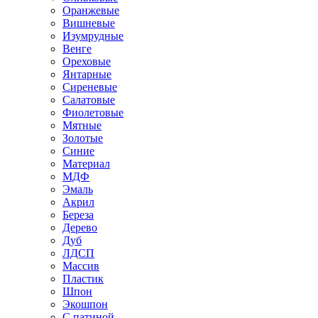
Оранжевые
Вишневые
Изумрудные
Венге
Ореховые
Янтарные
Сиреневые
Салатовые
Фиолетовые
Мятные
Золотые
Синие
Материал
МДФ
Эмаль
Акрил
Береза
Дерево
Дуб
ЛДСП
Массив
Пластик
Шпон
Экошпон
С патиной