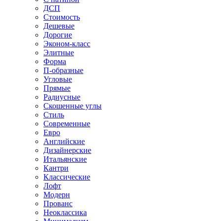
ДСП
Стоимость
Дешевые
Дорогие
Эконом-класс
Элитные
Форма
П-образные
Угловые
Прямые
Радиусные
Скошенные углы
Стиль
Современные
Евро
Английские
Дизайнерские
Итальянские
Кантри
Классические
Лофт
Модерн
Прованс
Неоклассика