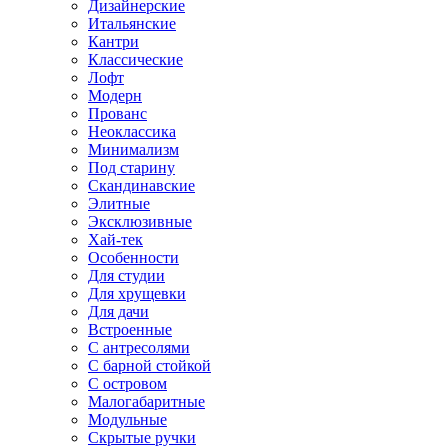
Дизайнерские
Итальянские
Кантри
Классические
Лофт
Модерн
Прованс
Неоклассика
Минимализм
Под старину
Скандинавские
Элитные
Эксклюзивные
Хай-тек
Особенности
Для студии
Для хрущевки
Для дачи
Встроенные
С антресолями
С барной стойкой
С островом
Малогабаритные
Модульные
Скрытые ручки