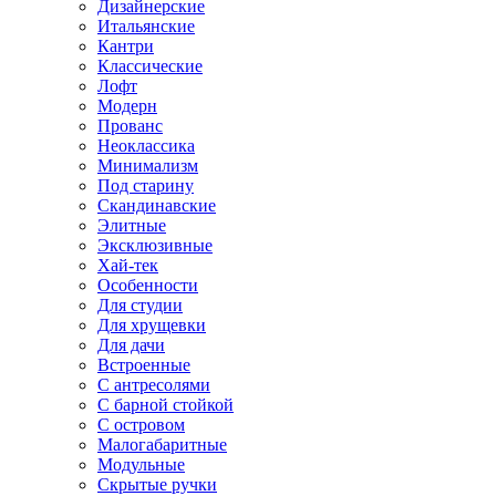
Дизайнерские
Итальянские
Кантри
Классические
Лофт
Модерн
Прованс
Неоклассика
Минимализм
Под старину
Скандинавские
Элитные
Эксклюзивные
Хай-тек
Особенности
Для студии
Для хрущевки
Для дачи
Встроенные
С антресолями
С барной стойкой
С островом
Малогабаритные
Модульные
Скрытые ручки