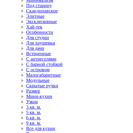
Минимализм
Под старину
Скандинавские
Элитные
Эксклюзивные
Хай-тек
Особенности
Для студии
Для хрущевки
Для дачи
Встроенные
С антресолями
С барной стойкой
С островом
Малогабаритные
Модульные
Скрытые ручки
Размер
Мини-кухни
Узкие
3 кв. м.
5 кв. м.
6 кв. м.
9 кв. м.
Все для кухни