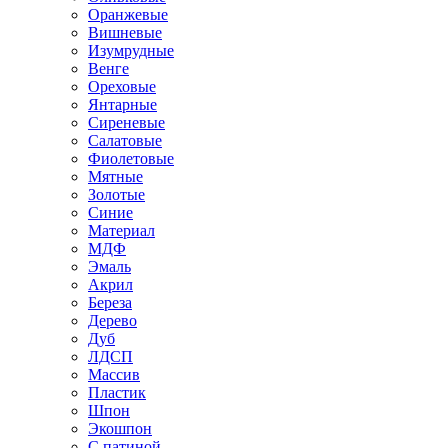
Оранжевые
Вишневые
Изумрудные
Венге
Ореховые
Янтарные
Сиреневые
Салатовые
Фиолетовые
Мятные
Золотые
Синие
Материал
МДФ
Эмаль
Акрил
Береза
Дерево
Дуб
ЛДСП
Массив
Пластик
Шпон
Экошпон
С патиной