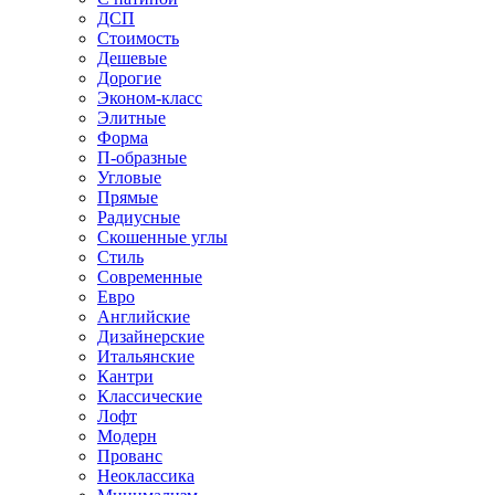
ДСП
Стоимость
Дешевые
Дорогие
Эконом-класс
Элитные
Форма
П-образные
Угловые
Прямые
Радиусные
Скошенные углы
Стиль
Современные
Евро
Английские
Дизайнерские
Итальянские
Кантри
Классические
Лофт
Модерн
Прованс
Неоклассика