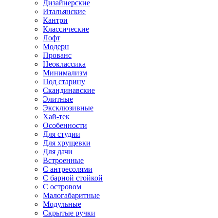
Дизайнерские
Итальянские
Кантри
Классические
Лофт
Модерн
Прованс
Неоклассика
Минимализм
Под старину
Скандинавские
Элитные
Эксклюзивные
Хай-тек
Особенности
Для студии
Для хрущевки
Для дачи
Встроенные
С антресолями
С барной стойкой
С островом
Малогабаритные
Модульные
Скрытые ручки