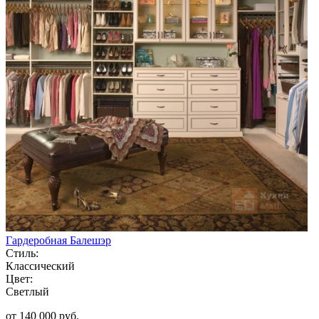
Гардеробная Балешэр
Стиль:
Классический
Цвет:
Светлый
от 140 000 руб.