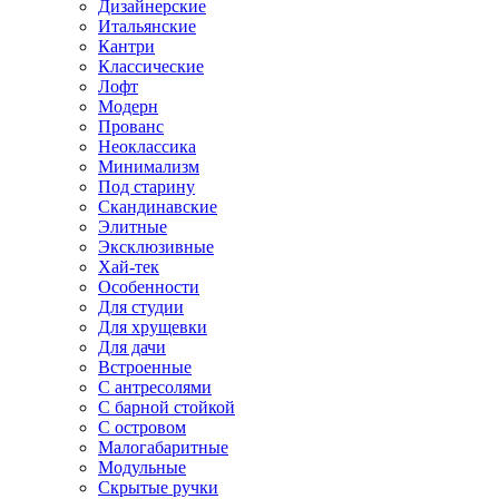
Дизайнерские
Итальянские
Кантри
Классические
Лофт
Модерн
Прованс
Неоклассика
Минимализм
Под старину
Скандинавские
Элитные
Эксклюзивные
Хай-тек
Особенности
Для студии
Для хрущевки
Для дачи
Встроенные
С антресолями
С барной стойкой
С островом
Малогабаритные
Модульные
Скрытые ручки