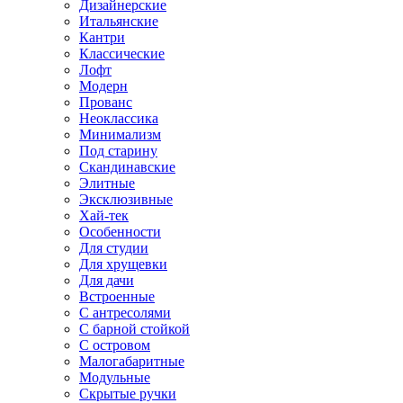
Дизайнерские
Итальянские
Кантри
Классические
Лофт
Модерн
Прованс
Неоклассика
Минимализм
Под старину
Скандинавские
Элитные
Эксклюзивные
Хай-тек
Особенности
Для студии
Для хрущевки
Для дачи
Встроенные
С антресолями
С барной стойкой
С островом
Малогабаритные
Модульные
Скрытые ручки