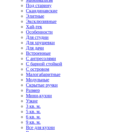
Минимализм
Под старину
Скандинавские
Элитные
Эксклюзивные
Хай-тек
Особенности
Для студии
Для хрущевки
Для дачи
Встроенные
С антресолями
С барной стойкой
С островом
Малогабаритные
Модульные
Скрытые ручки
Размер
Мини-кухни
Узкие
3 кв. м.
5 кв. м.
6 кв. м.
9 кв. м.
Все для кухни