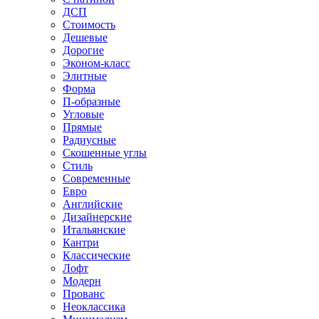
ДСП
Стоимость
Дешевые
Дорогие
Эконом-класс
Элитные
Форма
П-образные
Угловые
Прямые
Радиусные
Скошенные углы
Стиль
Современные
Евро
Английские
Дизайнерские
Итальянские
Кантри
Классические
Лофт
Модерн
Прованс
Неоклассика