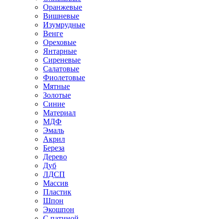
Оранжевые
Вишневые
Изумрудные
Венге
Ореховые
Янтарные
Сиреневые
Салатовые
Фиолетовые
Мятные
Золотые
Синие
Материал
МДФ
Эмаль
Акрил
Береза
Дерево
Дуб
ЛДСП
Массив
Пластик
Шпон
Экошпон
С патиной