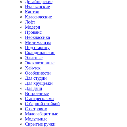
Дизайнерские
Итальянские
Кантри
Классические
Лофт
Модерн
Прованс
Неоклассика
Минимализм
Под старину
Скандинавские
Элитные
Эксклюзивные
Хай-тек
Особенности
Для студии
Для хрущевки
Для дачи
Встроенные
С антресолями
С барной стойкой
С островом
Малогабаритные
Модульные
Скрытые ручки