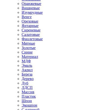
Оранжевые
Вишневые
Изумрудные
Венге
Ореховые
Янтарные
Сиреневые
Салатовые
Фиолетовые
Мятные
Золотые
Синие
Материал
МДФ
Эмаль
Акрил
Береза
Дерево
Дуб
ЛДСП
Массив
Пластик
Шпон
Экошпон
С патиной