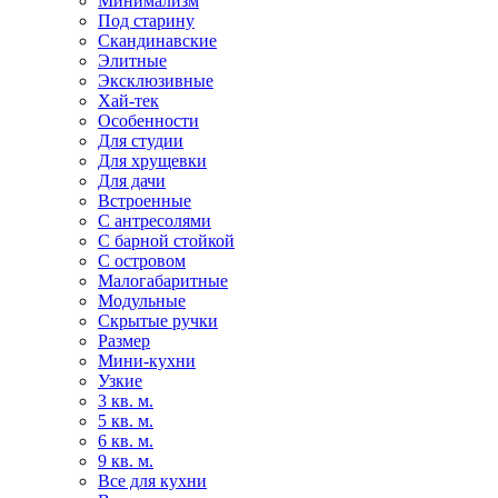
Минимализм
Под старину
Скандинавские
Элитные
Эксклюзивные
Хай-тек
Особенности
Для студии
Для хрущевки
Для дачи
Встроенные
С антресолями
С барной стойкой
С островом
Малогабаритные
Модульные
Скрытые ручки
Размер
Мини-кухни
Узкие
3 кв. м.
5 кв. м.
6 кв. м.
9 кв. м.
Все для кухни