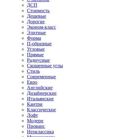
ДСП
Стоимость
Дешевые
Дорогие
Эконом-класс
Элитные
Форма
П-образные
Угловые
Прямые
Радиусные
Скошенные углы
Стиль
Современные
Евро
Английские
Дизайнерские
Итальянские
Кантри
Классические
Лофт
Модерн
Прованс
Неоклассика