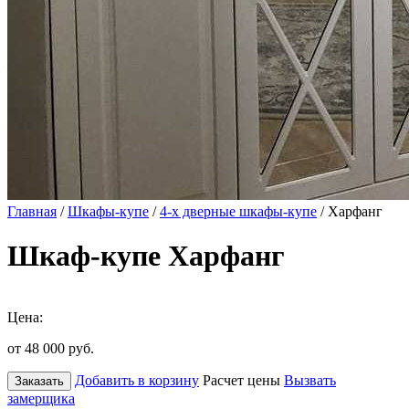
Главная
/
Шкафы-купе
/
4-х дверные шкафы-купе
/ Харфанг
Шкаф-купе Харфанг
Цена:
от 48 000
руб.
Добавить в корзину
Расчет цены
Вызвать
Заказать
замерщика