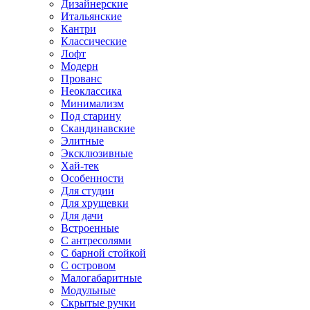
Дизайнерские
Итальянские
Кантри
Классические
Лофт
Модерн
Прованс
Неоклассика
Минимализм
Под старину
Скандинавские
Элитные
Эксклюзивные
Хай-тек
Особенности
Для студии
Для хрущевки
Для дачи
Встроенные
С антресолями
С барной стойкой
С островом
Малогабаритные
Модульные
Скрытые ручки