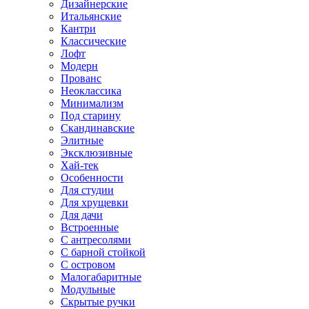
Дизайнерские
Итальянские
Кантри
Классические
Лофт
Модерн
Прованс
Неоклассика
Минимализм
Под старину
Скандинавские
Элитные
Эксклюзивные
Хай-тек
Особенности
Для студии
Для хрущевки
Для дачи
Встроенные
С антресолями
С барной стойкой
С островом
Малогабаритные
Модульные
Скрытые ручки