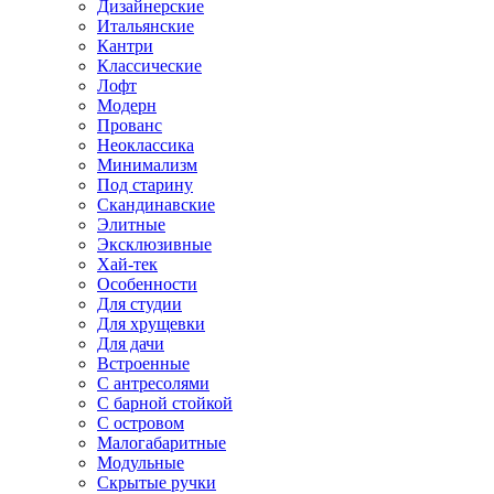
Дизайнерские
Итальянские
Кантри
Классические
Лофт
Модерн
Прованс
Неоклассика
Минимализм
Под старину
Скандинавские
Элитные
Эксклюзивные
Хай-тек
Особенности
Для студии
Для хрущевки
Для дачи
Встроенные
С антресолями
С барной стойкой
С островом
Малогабаритные
Модульные
Скрытые ручки