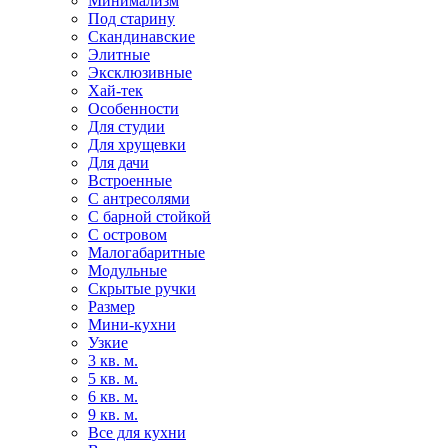
Минимализм
Под старину
Скандинавские
Элитные
Эксклюзивные
Хай-тек
Особенности
Для студии
Для хрущевки
Для дачи
Встроенные
С антресолями
С барной стойкой
С островом
Малогабаритные
Модульные
Скрытые ручки
Размер
Мини-кухни
Узкие
3 кв. м.
5 кв. м.
6 кв. м.
9 кв. м.
Все для кухни