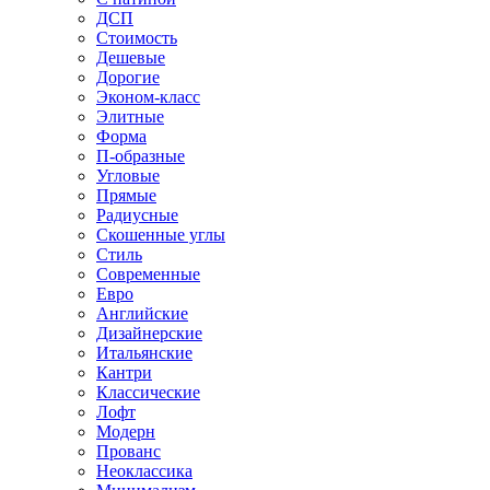
ДСП
Стоимость
Дешевые
Дорогие
Эконом-класс
Элитные
Форма
П-образные
Угловые
Прямые
Радиусные
Скошенные углы
Стиль
Современные
Евро
Английские
Дизайнерские
Итальянские
Кантри
Классические
Лофт
Модерн
Прованс
Неоклассика