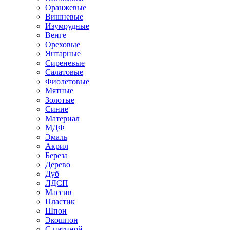
Оранжевые
Вишневые
Изумрудные
Венге
Ореховые
Янтарные
Сиреневые
Салатовые
Фиолетовые
Мятные
Золотые
Синие
Материал
МДФ
Эмаль
Акрил
Береза
Дерево
Дуб
ЛДСП
Массив
Пластик
Шпон
Экошпон
С патиной