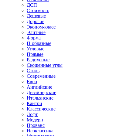
ДСП
Стоимость
Дешевые
Дорогие
Эконом-класс
Элитные
Форма
П-образные
Угловые
Прямые
Радиусные
Скошенные углы
Стиль
Современные
Евро
Английские
Дизайнерские
Итальянские
Кантри
Классические
Лофт
Модерн
Прованс
Неоклассика