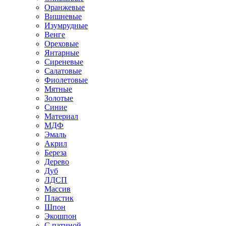
Оранжевые
Вишневые
Изумрудные
Венге
Ореховые
Янтарные
Сиреневые
Салатовые
Фиолетовые
Мятные
Золотые
Синие
Материал
МДФ
Эмаль
Акрил
Береза
Дерево
Дуб
ЛДСП
Массив
Пластик
Шпон
Экошпон
С патиной