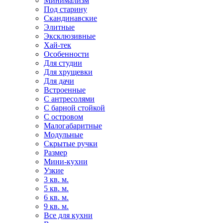
Минимализм
Под старину
Скандинавские
Элитные
Эксклюзивные
Хай-тек
Особенности
Для студии
Для хрущевки
Для дачи
Встроенные
С антресолями
С барной стойкой
С островом
Малогабаритные
Модульные
Скрытые ручки
Размер
Мини-кухни
Узкие
3 кв. м.
5 кв. м.
6 кв. м.
9 кв. м.
Все для кухни