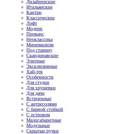
Дизайнерские
Итальянские
Кантри
Классические
Лофт
Модерн
Прованс
Неоклассика
Минимализм
Под старину
Скандинавские
Элитные
Эксклюзивные
Хай-тек
Особенности
Для студии
Для хрущевки
Для дачи
Встроенные
С антресолями
С барной стойкой
С островом
Малогабаритные
Модульные
Скрытые ручки