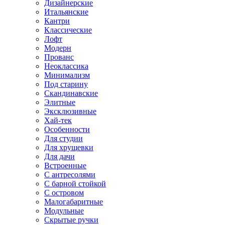
Дизайнерские
Итальянские
Кантри
Классические
Лофт
Модерн
Прованс
Неоклассика
Минимализм
Под старину
Скандинавские
Элитные
Эксклюзивные
Хай-тек
Особенности
Для студии
Для хрущевки
Для дачи
Встроенные
С антресолями
С барной стойкой
С островом
Малогабаритные
Модульные
Скрытые ручки