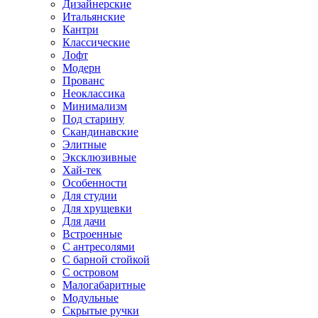
Дизайнерские
Итальянские
Кантри
Классические
Лофт
Модерн
Прованс
Неоклассика
Минимализм
Под старину
Скандинавские
Элитные
Эксклюзивные
Хай-тек
Особенности
Для студии
Для хрущевки
Для дачи
Встроенные
С антресолями
С барной стойкой
С островом
Малогабаритные
Модульные
Скрытые ручки