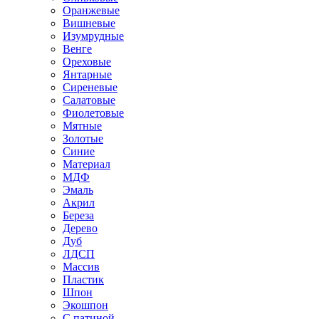
Оранжевые
Вишневые
Изумрудные
Венге
Ореховые
Янтарные
Сиреневые
Салатовые
Фиолетовые
Мятные
Золотые
Синие
Материал
МДФ
Эмаль
Акрил
Береза
Дерево
Дуб
ЛДСП
Массив
Пластик
Шпон
Экошпон
С патиной