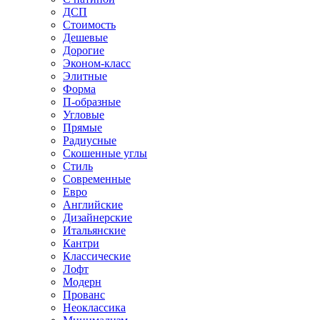
ДСП
Стоимость
Дешевые
Дорогие
Эконом-класс
Элитные
Форма
П-образные
Угловые
Прямые
Радиусные
Скошенные углы
Стиль
Современные
Евро
Английские
Дизайнерские
Итальянские
Кантри
Классические
Лофт
Модерн
Прованс
Неоклассика