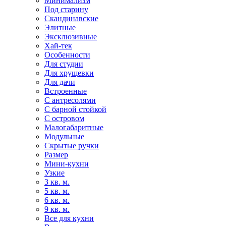
Минимализм
Под старину
Скандинавские
Элитные
Эксклюзивные
Хай-тек
Особенности
Для студии
Для хрущевки
Для дачи
Встроенные
С антресолями
С барной стойкой
С островом
Малогабаритные
Модульные
Скрытые ручки
Размер
Мини-кухни
Узкие
3 кв. м.
5 кв. м.
6 кв. м.
9 кв. м.
Все для кухни