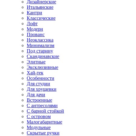
Дизайнерские
Итальянские
Кантри
Классические
Лофт
Модерн
Прованс
Неоклассика
Минимализм
Под старину
Скандинавские
Элитные
Эксклюзивные
Хай-тек
Особенности
Для студии
Для хрущевки
Для дачи
Встроенные
С антресолями
С барной стойкой
С островом
Малогабаритные
Модульные
Скрытые ручки