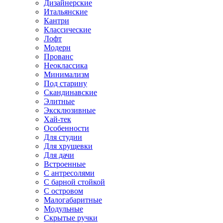
Дизайнерские
Итальянские
Кантри
Классические
Лофт
Модерн
Прованс
Неоклассика
Минимализм
Под старину
Скандинавские
Элитные
Эксклюзивные
Хай-тек
Особенности
Для студии
Для хрущевки
Для дачи
Встроенные
С антресолями
С барной стойкой
С островом
Малогабаритные
Модульные
Скрытые ручки