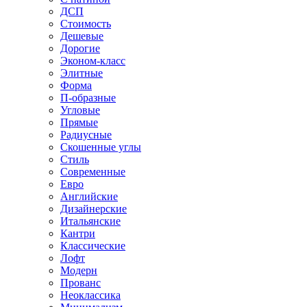
ДСП
Стоимость
Дешевые
Дорогие
Эконом-класс
Элитные
Форма
П-образные
Угловые
Прямые
Радиусные
Скошенные углы
Стиль
Современные
Евро
Английские
Дизайнерские
Итальянские
Кантри
Классические
Лофт
Модерн
Прованс
Неоклассика