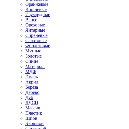
Оранжевые
Вишневые
Изумрудные
Венге
Ореховые
Янтарные
Сиреневые
Салатовые
Фиолетовые
Мятные
Золотые
Синие
Материал
МДФ
Эмаль
Акрил
Береза
Дерево
Дуб
ЛДСП
Массив
Пластик
Шпон
Экошпон
С патиной