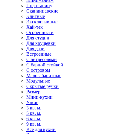
Минимализм
Под старину
Скандинавские
Элитные
Эксклюзивные
Хай-тек
Особенности
Для студии
Для хрущевки
Для дачи
Встроенные
С антресолями
С барной стойкой
С островом
Малогабаритные
Модульные
Скрытые ручки
Размер
Мини-кухни
Узкие
3 кв. м.
5 кв. м.
6 кв. м.
9 кв. м.
Все для кухни