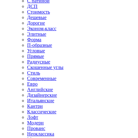
С патиной
ДСП
Стоимость
Дешевые
Дорогие
Эконом-класс
Элитные
Форма
П-образные
Угловые
Прямые
Радиусные
Скошенные углы
Стиль
Современные
Евро
Английские
Дизайнерские
Итальянские
Кантри
Классические
Лофт
Модерн
Прованс
Неоклассика