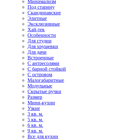
Минимализм
Под старину
Скандинавские
Элитные
Эксклюзивные
Хай-тек
Особенности
Для студии
Для хрущевки
Для дачи
Встроенные
С антресолями
С барной стойкой
С островом
Малогабаритные
Модульные
Скрытые ручки
Размер
Мини-кухни
Узкие
3 кв. м.
5 кв. м.
6 кв. м.
9 кв. м.
Все для кухни