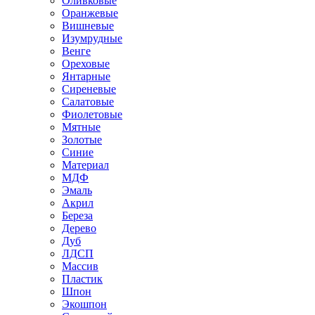
Оливковые
Оранжевые
Вишневые
Изумрудные
Венге
Ореховые
Янтарные
Сиреневые
Салатовые
Фиолетовые
Мятные
Золотые
Синие
Материал
МДФ
Эмаль
Акрил
Береза
Дерево
Дуб
ЛДСП
Массив
Пластик
Шпон
Экошпон