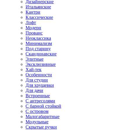
Дизайнерские
Итальянские
Кантри
Классические
Лофт
Модерн
Прованс
Неоклассика
Минимализм
Под старину
Скандинавские
Элитные
Эксклюзивные
Хай-тек
Особенности
Для студии
Для хрущевки
Для дачи
Встроенные
С антресолями
С барной стойкой
С островом
Малогабаритные
Модульные
Скрытые ручки