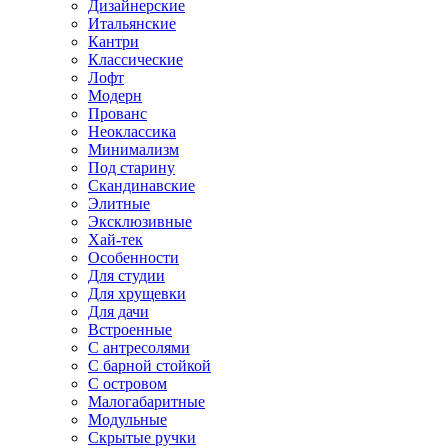
Дизайнерские
Итальянские
Кантри
Классические
Лофт
Модерн
Прованс
Неоклассика
Минимализм
Под старину
Скандинавские
Элитные
Эксклюзивные
Хай-тек
Особенности
Для студии
Для хрущевки
Для дачи
Встроенные
С антресолями
С барной стойкой
С островом
Малогабаритные
Модульные
Скрытые ручки