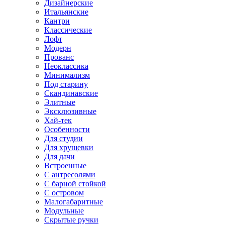
Дизайнерские
Итальянские
Кантри
Классические
Лофт
Модерн
Прованс
Неоклассика
Минимализм
Под старину
Скандинавские
Элитные
Эксклюзивные
Хай-тек
Особенности
Для студии
Для хрущевки
Для дачи
Встроенные
С антресолями
С барной стойкой
С островом
Малогабаритные
Модульные
Скрытые ручки