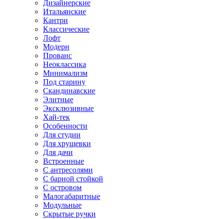
Дизайнерские
Итальянские
Кантри
Классические
Лофт
Модерн
Прованс
Неоклассика
Минимализм
Под старину
Скандинавские
Элитные
Эксклюзивные
Хай-тек
Особенности
Для студии
Для хрущевки
Для дачи
Встроенные
С антресолями
С барной стойкой
С островом
Малогабаритные
Модульные
Скрытые ручки