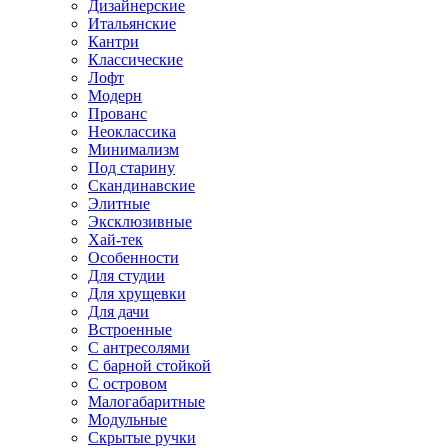
Дизайнерские
Итальянские
Кантри
Классические
Лофт
Модерн
Прованс
Неоклассика
Минимализм
Под старину
Скандинавские
Элитные
Эксклюзивные
Хай-тек
Особенности
Для студии
Для хрущевки
Для дачи
Встроенные
С антресолями
С барной стойкой
С островом
Малогабаритные
Модульные
Скрытые ручки