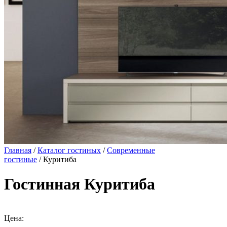
Главная
/
Каталог гостиных
/
Современные
гостиные
/ Куритиба
Гостинная Куритиба
Цена: