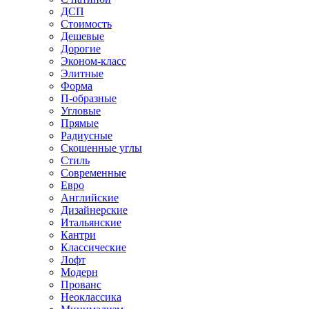
ДСП
Стоимость
Дешевые
Дорогие
Эконом-класс
Элитные
Форма
П-образные
Угловые
Прямые
Радиусные
Скошенные углы
Стиль
Современные
Евро
Английские
Дизайнерские
Итальянские
Кантри
Классические
Лофт
Модерн
Прованс
Неоклассика