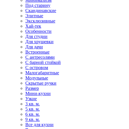
Минимализм
Под старину
Скандинавские
Элитные
Эксклюзивные
Хай-тек
Особенности
Для студии
Для хрущевки
Для дачи
Встроенные
С антресолями
С барной стойкой
С островом
Малогабаритные
Модульные
Скрытые ручки
Размер
Мини-кухни
Узкие
3 кв. м.
5 кв. м.
6 кв. м.
9 кв. м.
Все для кухни