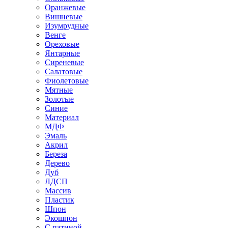
Оранжевые
Вишневые
Изумрудные
Венге
Ореховые
Янтарные
Сиреневые
Салатовые
Фиолетовые
Мятные
Золотые
Синие
Материал
МДФ
Эмаль
Акрил
Береза
Дерево
Дуб
ЛДСП
Массив
Пластик
Шпон
Экошпон
С патиной