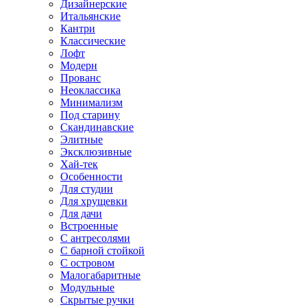
Дизайнерские
Итальянские
Кантри
Классические
Лофт
Модерн
Прованс
Неоклассика
Минимализм
Под старину
Скандинавские
Элитные
Эксклюзивные
Хай-тек
Особенности
Для студии
Для хрущевки
Для дачи
Встроенные
С антресолями
С барной стойкой
С островом
Малогабаритные
Модульные
Скрытые ручки