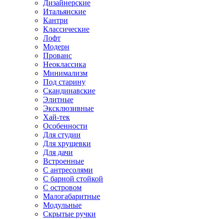
Дизайнерские
Итальянские
Кантри
Классические
Лофт
Модерн
Прованс
Неоклассика
Минимализм
Под старину
Скандинавские
Элитные
Эксклюзивные
Хай-тек
Особенности
Для студии
Для хрущевки
Для дачи
Встроенные
С антресолями
С барной стойкой
С островом
Малогабаритные
Модульные
Скрытые ручки